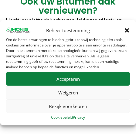
Ook uw Bitumen dak
vernieuwen?
Heeft uw platte dak scheuren, lekkages of last van
veroudering? Overweeg direct
vervanging met
Beheer toestemming
isolatie
om uw woning toekomstbestendig te maken.
Om de beste ervaringen te bieden, gebruiken wij technologieën zoals
cookies om informatie over je apparaat op te slaan en/of te raadplegen.
Door in te stemmen met deze technologieën kunnen wij gegevens zoals
surfgedrag of unieke ID's op deze site verwerken. Als je geen
toestemming geeft of uw toestemming intrekt, kan dit een nadelige
invloed hebben op bepaalde functies en mogelijkheden.
BEL 010 846 4172
Accepteren
MAIL
Weigeren
Bekijk voorkeuren
OFFERTE AANVRAGEN
Cookiebeleid
Privacy