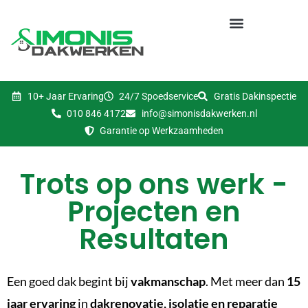
10+ Jaar Ervaring
24/7 Spoedservice
Gratis Dakinspectie
010 846 4172
info@simonisdakwerken.nl
Garantie op Werkzaamheden
Trots op ons werk -
Projecten en
Resultaten
Een goed dak begint bij
vakmanschap
. Met meer dan
15
jaar ervaring
in
dakrenovatie, isolatie en reparatie