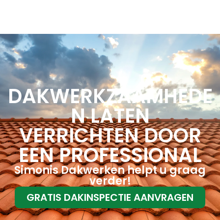
DAKWERKZAAMHEDE
N LATEN
VERRICHTEN DOOR
EEN PROFESSIONAL
Simonis Dakwerken helpt u graag
verder!
GRATIS DAKINSPECTIE AANVRAGEN