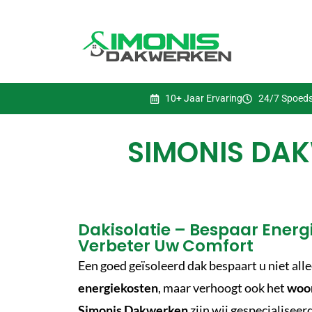
10+ Jaar Ervaring
24/7 Spoeds
SIMONIS DAK
Dakisolatie – Bespaar Energ
Verbeter Uw Comfort
Een goed geïsoleerd dak bespaart u niet all
energiekosten
, maar verhoogt ook het
woo
Simonis Dakwerken
zijn wij gespecialiseerd