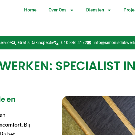
Home
Over Ons
Diensten
Proje
ervice
Gratis Dakinspectie
010 846 4172
info@simonisdakwerk
WERKEN: SPECIALIST IN
ie en
een
ncomfort
. Bij
 in het