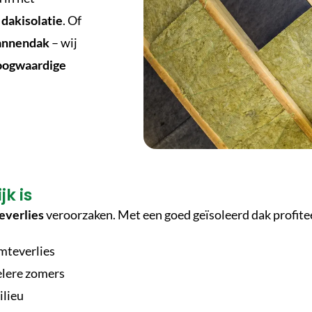
dakisolatie
. Of
annendak
– wij
oogwaardige
k is
verlies
veroorzaken. Met een goed geïsoleerd dak profitee
mteverlies
lere zomers
ilieu