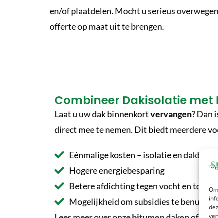
en/of plaatdelen. Mocht u serieus overwegen o
offerte op maat uit te brengen.
Combineer Dakisolatie met
Laat u uw dak binnenkort
vervangen
? Dan 
direct mee te nemen. Dit biedt meerdere vo
Eénmalige kosten – isolatie en dakbedek
Hogere energiebesparing
Betere afdichting tegen vocht en tocht
Om 
inf
Mogelijkheid om subsidies te benutten
dez
ver
Lees meer over onze
bitumen daken
of
dak