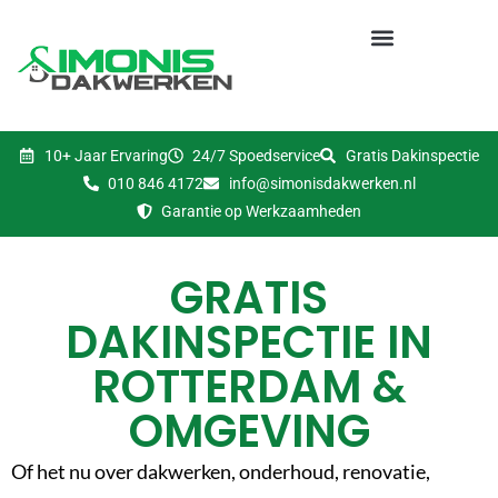
10+ Jaar Ervaring
24/7 Spoedservice
Gratis Dakinspectie
010 846 4172
info@simonisdakwerken.nl
Garantie op Werkzaamheden
GRATIS
DAKINSPECTIE IN
ROTTERDAM &
OMGEVING
Of het nu over dakwerken, onderhoud, renovatie,