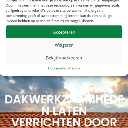
100% TEVREDENHEIDS GARANTIE
cookies om informatie over je apparaat op te slaan en/of te raadplegen.
Door in te stemmen met deze technologieën kunnen wij gegevens zoals
Wij zijn pas tevreden als wij u met een goed gevoel, een
surfgedrag of unieke ID's op deze site verwerken. Als je geen
toestemming geeft of uw toestemming intrekt, kan dit een nadelige
grote glimlach op uw gezicht en een solide dak achterlaten.
invloed hebben op bepaalde functies en mogelijkheden.
Ontdek het zelf!
Accepteren
Weigeren
Bekijk voorkeuren
Cookiebeleid
Privacy
DAKWERKZAAMHEDE
N LATEN
VERRICHTEN DOOR