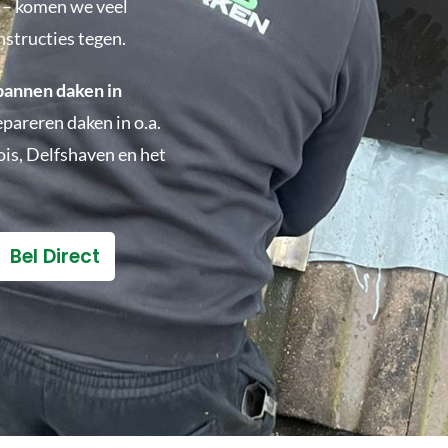
 – komen we veel
structies tegen.
pannen daken in
epareren daken in o.a.
is, Delfshaven en het
Bel Direct