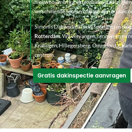
nieuwbouw en karakteristieke stadswijken
verschillende soorten dakpannen en dakcon
Simonis Dakwerken is uw specialist in
dak
Rotterdam
. Wij vervangen, renoveren en r
Kralingen, Hillegersberg, Ommoord, Charlo
centrum.
Gratis dakinspectie aanvragen