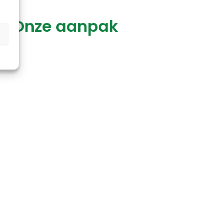
 - Onze aanpak
n