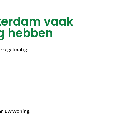
terdam vaak
ig hebben
e regelmatig:
an uw woning.