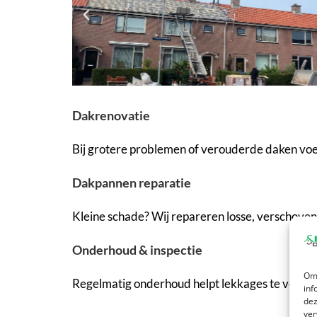
Dakrenovatie
Bij grotere problemen of verouderde daken voer
Dakpannen reparatie
Kleine schade? Wij repareren losse, verschoven 
Onderhoud & inspectie
Om 
Regelmatig onderhoud helpt lekkages te voork
inf
dez
ver