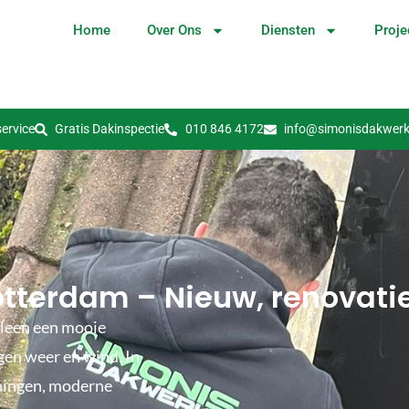
Home
Over Ons
Diensten
Proje
ervice
Gratis Dakinspectie
010 846 4172
info@simonisdakwerk
terdam – Nieuw, renovatie
lleen een mooie
gen weer en wind. In
oningen, moderne