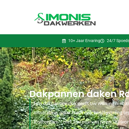
10+ Jaar Ervaring
24/7 Spoeds
Dakpannen daken Rot
Een dakpannen dak geeft uw woning niet a
uitstraling, maar biedt ook bescherming te
Rotterdam – met zijn mix van jaren ’30 w