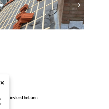
r hun invloed hebben.
t
te