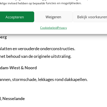
elige invloed hebben op bepaalde functies en mogelijkheden.
annen daken in Rotterdam
Accepteren
Weigeren
Bekijk voorkeure
Cookiebeleid
Privacy
berg
latten en verouderde onderconstructies.
met behoud van de originele uitstraling.
erdam-West & Noord
nnen, stormschade, lekkages rond dakkapellen.
, Nesselande