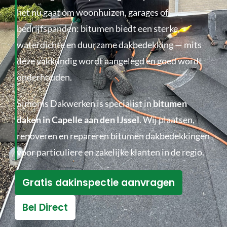
het nu gaat om woonhuizen, garages of
bedrijfspanden: bitumen biedt een sterke,
waterdichte en duurzame dakbedekking — mits
deze vakkundig wordt aangelegd en goed wordt
onderhouden.
Simonis Dakwerken is specialist in
bitumen
daken in Capelle aan den IJssel
. Wij plaatsen,
renoveren en repareren bitumen dakbedekkingen
voor particuliere en zakelijke klanten in de regio.
Gratis dakinspectie aanvragen
Bel Direct