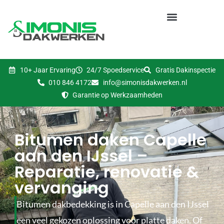
10+ Jaar Ervaring
24/7 Spoedservice
Gratis Dakinspectie
010 846 4172
info@simonisdakwerken.nl
Garantie op Werkzaamheden
Bitumen daken Capelle
aan den IJssel –
Reparatie, renovatie &
vervanging
Bitumen dakbedekking is in Capelle aan den IJssel
een veel gekozen oplossing voor platte daken. Of