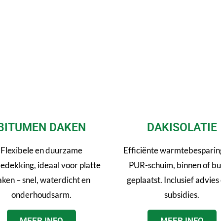
BITUMEN DAKEN
DAKISOLATIE
Flexibele en duurzame
Efficiënte warmtebesparin
edekking, ideaal voor platte
PUR-schuim, binnen of bu
ken – snel, waterdicht en
geplaatst. Inclusief advies
onderhoudsarm.
subsidies.
MEER INFO
MEER INFO