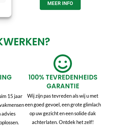
MEER INFO
AKWERKEN?
RING
100% TEVREDENHEIDS
GARANTIE
Wij zijn pas tevreden als wij u met
im 15 jaar
een goed gevoel, een grote glimlach
n vakmensen
op uw gezicht en een solide dak
n advies
achterlaten. Ontdek het zelf!
oplossen.