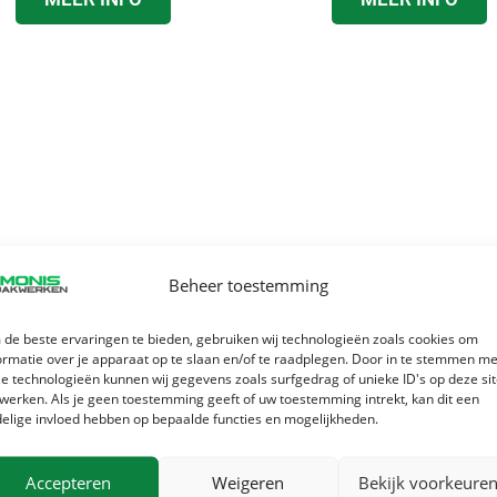
Beheer toestemming
SHINGLES DAKEN
STORMSCHAD
de beste ervaringen te bieden, gebruiken wij technologieën zoals cookies om
terk opkomende trend in
Heeft de storm uw woning
ormatie over je apparaat op te slaan en/of te raadplegen. Door in te stemmen me
e technologieën kunnen wij gegevens zoals surfgedrag of unieke ID's op deze si
erland. Moderne, stijlvolle
gespaard? Wij leveren sne
werken. Als je geen toestemming geeft of uw toestemming intrekt, kan dit een
edekking – lichtgewicht en
deskundig herstel met onz
elige invloed hebben op bepaalde functies en mogelijkheden.
veelzijdig toepasbaar.
uurs spoedservice.
Accepteren
Weigeren
Bekijk voorkeure