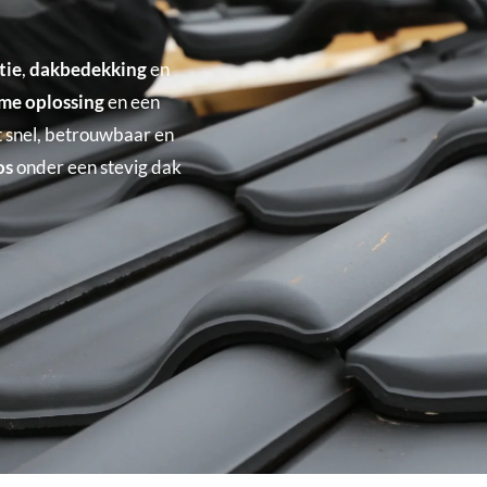
tie
,
dakbedekking
en
me oplossing
en een
 snel, betrouwbaar en
os
onder een stevig dak