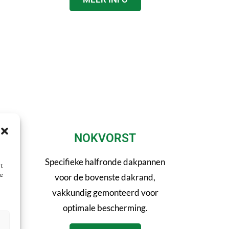
E
NOKVORST
 niet
Specifieke halfronde dakpannen
t
te
l en
voor de bovenste dakrand,
e 24-
vakkundig gemonteerd voor
optimale bescherming.
n