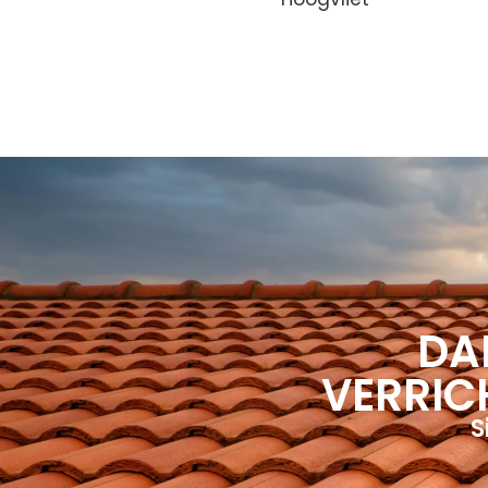
DA
VERRIC
S