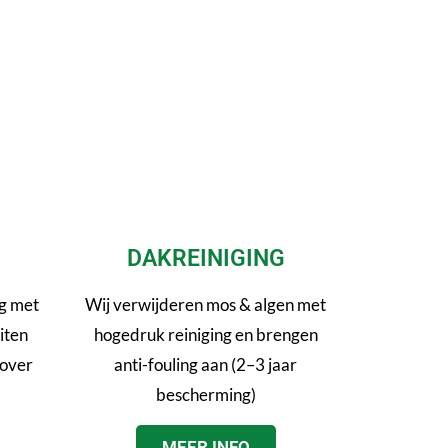
DAKREINIGING
g met
Wij verwijderen mos & algen met
iten
hogedruk reiniging en brengen
 over
anti-fouling aan (2–3 jaar
bescherming)
MEER INFO