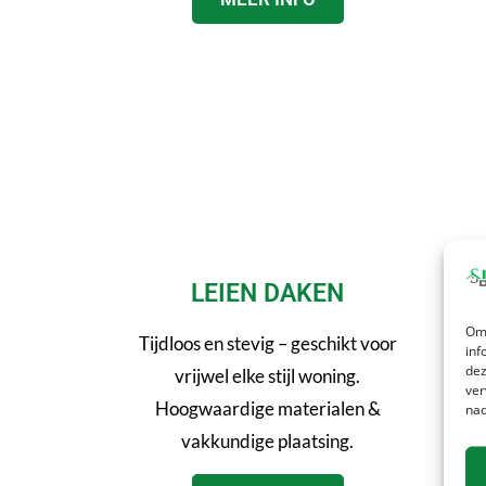
LEIEN DAKEN
Om 
Tijdloos en stevig – geschikt voor
S
inf
dez
vrijwel elke stijl woning.
Ned
ver
Hoogwaardige materialen &
dakb
nad
vakkundige plaatsing.