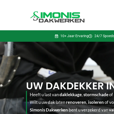
10+ Jaar Ervaring
24/7 Spoeds
UW DAKDEKKER I
Heeft u last van
daklekkage
,
stormschade
of
Wilt u uw dak laten
renoveren
,
isoleren
of vo
Simonis Dakwerken
bent u verzekerd van
va