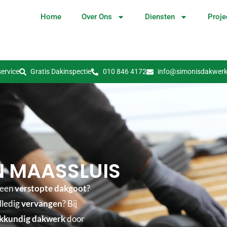
Home
Over Ons
Diensten
Proje
ervice
Gratis Dakinspectie
010 846 4172
info@simonisdakwerk
N MAASSLUIS
 een
verstopte dakgoot
?
lledig
vervangen
? Bij
kkundig dakwerk
door