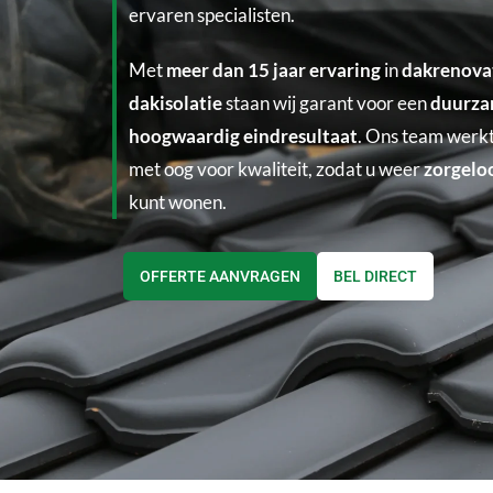
ervaren specialisten.
Met
meer dan 15 jaar ervaring
in
dakrenova
dakisolatie
staan wij garant voor een
duurza
hoogwaardig eindresultaat
. Ons team werkt
met oog voor kwaliteit, zodat u weer
zorgelo
kunt wonen.
OFFERTE AANVRAGEN
BEL DIRECT