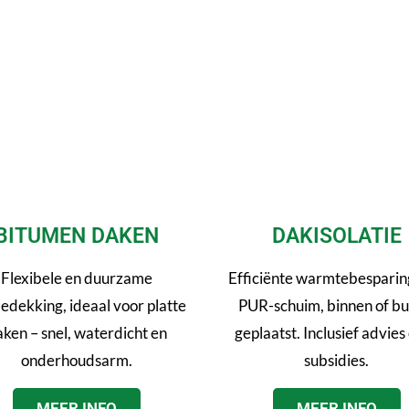
BITUMEN DAKEN
DAKISOLATIE
Flexibele en duurzame
Efficiënte warmtebesparin
edekking, ideaal voor platte
PUR-schuim, binnen of bu
ken – snel, waterdicht en
geplaatst. Inclusief advies
onderhoudsarm.
subsidies.
MEER INFO
MEER INFO