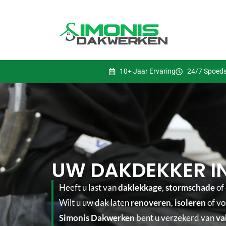
10+ Jaar Ervaring
24/7 Spoeds
UW DAKDEKKER IN
Heeft u last van
daklekkage
,
stormschade
of
Wilt u uw dak laten
renoveren
,
isoleren
of vo
Simonis Dakwerken
bent u verzekerd van
va