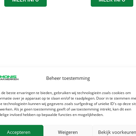
Beheer toestemming
SHINGLES DAKEN
STORMSCHAD
de beste ervaringen te bieden, gebruiken wij technologieën zoals cookies om
terk opkomende trend in
Heeft de storm uw woning
ormatie over je apparaat op te slaan en/of te raadplegen. Door in te stemmen me
e technologieën kunnen wij gegevens zoals surfgedrag of unieke ID's op deze si
erland. Moderne, stijlvolle
gespaard? Wij leveren sne
werken. Als je geen toestemming geeft of uw toestemming intrekt, kan dit een
edekking – lichtgewicht en
deskundig herstel met onz
elige invloed hebben op bepaalde functies en mogelijkheden.
veelzijdig toepasbaar.
uurs spoedservice.
Accepteren
Weigeren
Bekijk voorkeure