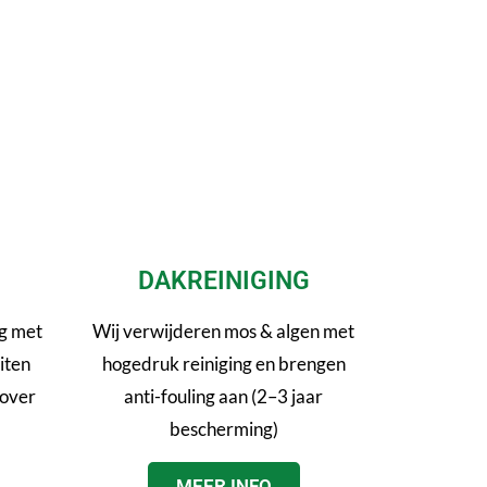
DAKREINIGING
g met
Wij verwijderen mos & algen met
iten
hogedruk reiniging en brengen
 over
anti-fouling aan (2–3 jaar
bescherming)
MEER INFO