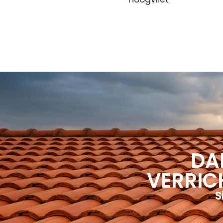
DA
VERRIC
S