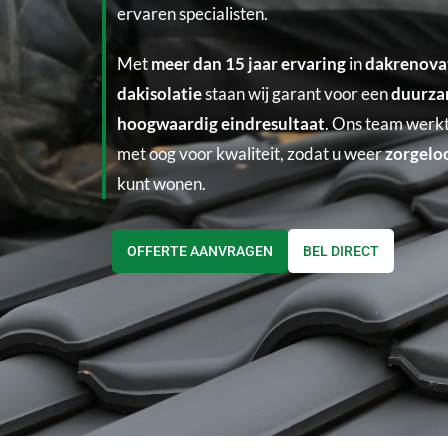
ervaren specialisten.
Met
meer dan 15 jaar ervaring
in
dakrenova
dakisolatie
staan wij garant voor een
duurza
hoogwaardig eindresultaat
. Ons team werkt
met oog voor kwaliteit, zodat u weer
zorgelo
kunt wonen.
OFFERTE AANVRAGEN
BEL DIRECT