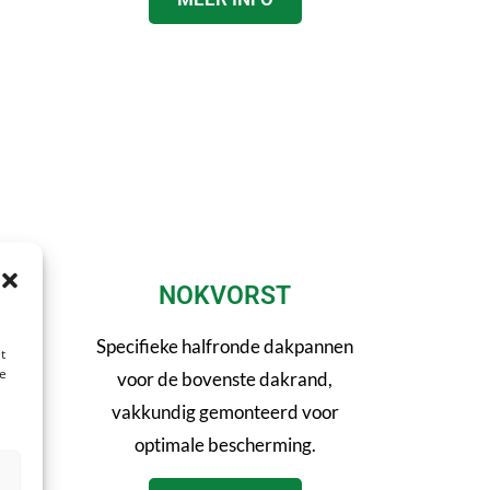
E
NOKVORST
 niet
Specifieke halfronde dakpannen
t
te
l en
voor de bovenste dakrand,
e 24-
vakkundig gemonteerd voor
optimale bescherming.
n