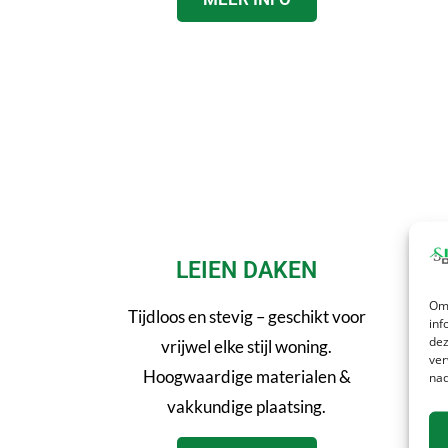
LEIEN DAKEN
Om 
Tijdloos en stevig – geschikt voor
S
inf
dez
vrijwel elke stijl woning.
Ned
ver
Hoogwaardige materialen &
dakb
nad
vakkundige plaatsing.