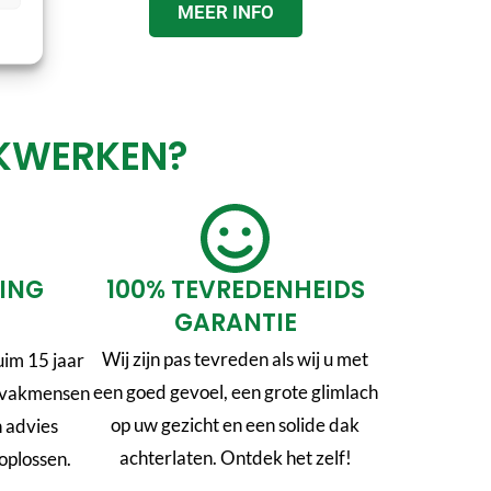
MEER INFO
AKWERKEN?
RING
100% TEVREDENHEIDS
GARANTIE
Wij zijn pas tevreden als wij u met
im 15 jaar
een goed gevoel, een grote glimlach
n vakmensen
op uw gezicht en een solide dak
n advies
achterlaten. Ontdek het zelf!
oplossen.