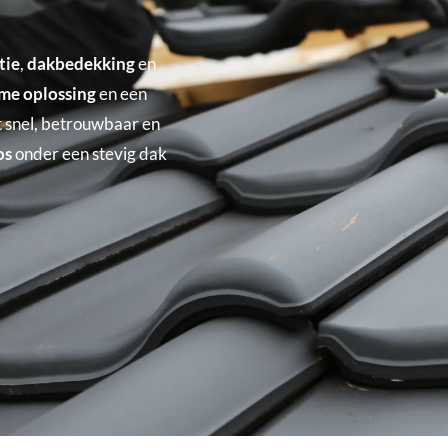
tie
,
dakbedekking
en
me oplossing
en een
 snel, betrouwbaar en
os
onder een stevig dak